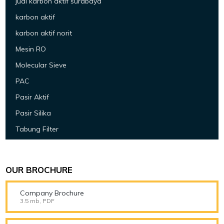
jual karbon aktif surabaya
karbon aktif
karbon aktif norit
Mesin RO
Molecular Sieve
PAC
Pasir Aktif
Pasir Silika
Tabung Filter
OUR BROCHURE
Company Brochure
3.5 mb, PDF