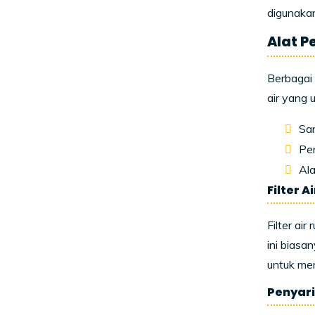
digunakan
Alat P
Berbagai
air yang 
Sar
Pen
Ala
Filter 
Filter ai
ini biasan
untuk men
Penyari