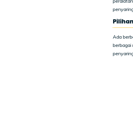
peralatan
penyaring
Piliha
Ada berba
berbagai 
penyaring