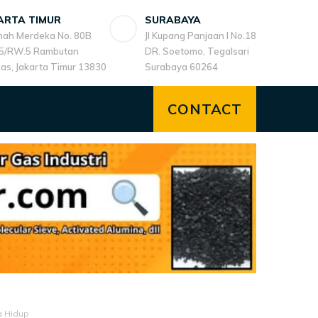
ARTA TIMUR
SURABAYA
anah Merdeka No. 80B
Jl Kupang Panjaan I No.18
5/RW.5 Rambutan
DR. Soetomo, Tegalsari
cas, Jakarta Timur 13830
Surabaya 60264
CONTACT
a Hidup