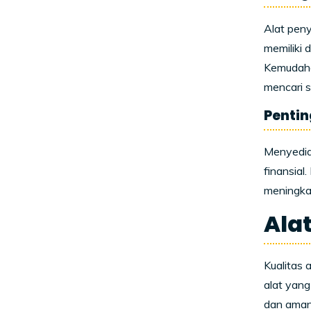
Alat peny
memiliki 
Kemudaha
mencari s
Pentin
Menyediak
finansial
meningka
Ala
Kualitas 
alat yang
dan aman 