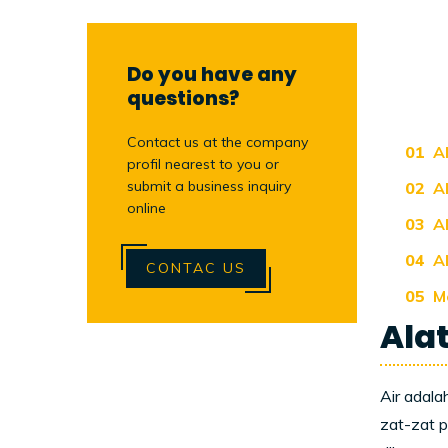
Do you have any
questions?
Contact us at the company
A
profil nearest to you or
submit a business inquiry
A
online
A
A
CONTAC US
M
Alat
Air adala
zat-zat p