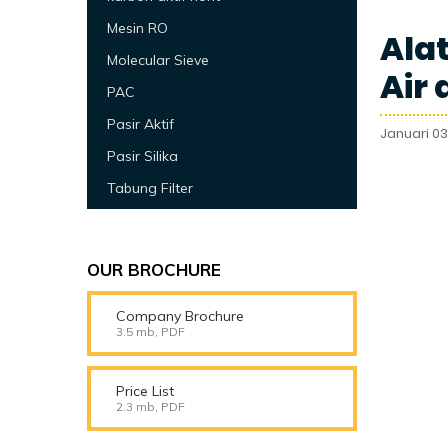
Mesin RO
Alat
Molecular Sieve
Air 
PAC
Pasir Aktif
Januari 03
Pasir Silika
Tabung Filter
OUR BROCHURE
Company Brochure
3.5 mb, PDF
Price List
2.3 mb, PDF