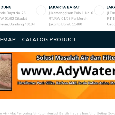
NDUNG
JAKARTA BARAT
JAK
ande Raya No. 26
Jl Kemanggisan Pulo 1, No. 6
Jl T
W 01/02 Cikadut
RT/RW 01/08 Pal Merah
RT.1
heum, Bandung 40194
Jakarta Barat, 11480
Cira
TEMAP
CATALOG PRODUCT
er Air
»
Alat Penyaring Air Kotor Menjadi Bersih: Kebersihan Air di Setiap Gay