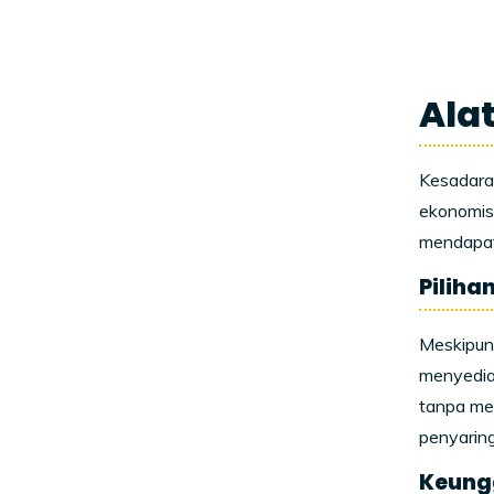
Ala
Kesadaran
ekonomis.
mendapatk
Piliha
Meskipun 
menyediak
tanpa mer
penyaring
Keungg