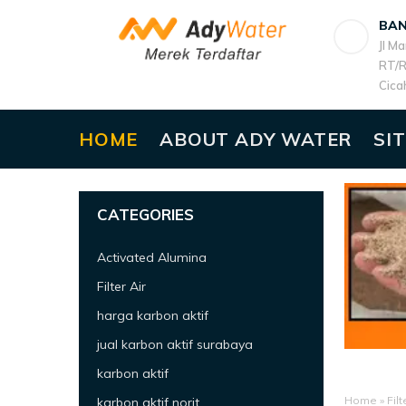
BA
Jl M
RT/R
Cica
HOME
ABOUT ADY WATER
SI
CATEGORIES
Activated Alumina
Filter Air
harga karbon aktif
jual karbon aktif surabaya
karbon aktif
Home
»
Filt
karbon aktif norit