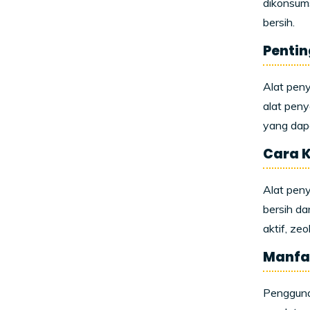
dikonsums
bersih.
Pentin
Alat peny
alat peny
yang dap
Cara K
Alat peny
bersih da
aktif, zeo
Manfaa
Penggunaa