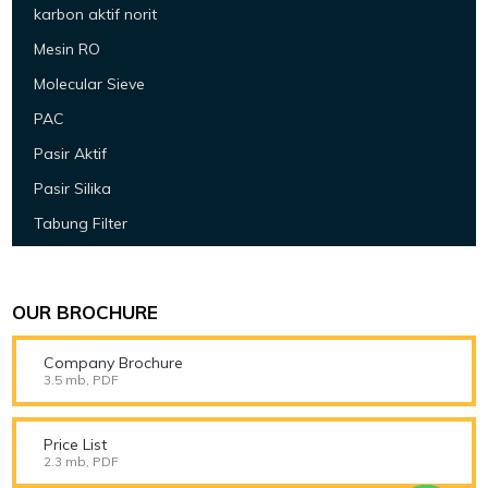
karbon aktif norit
Mesin RO
Molecular Sieve
PAC
Pasir Aktif
Pasir Silika
Tabung Filter
OUR BROCHURE
Company Brochure
3.5 mb, PDF
Price List
2.3 mb, PDF