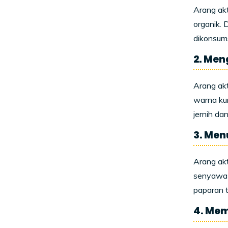
Arang ak
organik. 
dikonsums
2. Men
Arang akt
warna kun
jernih da
3. Men
Arang akt
senyawa o
paparan 
4. Me