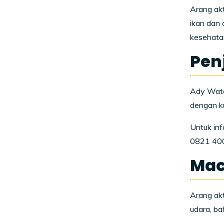
Arang ak
ikan dan 
kesehata
Pen
Ady Water
dengan ku
Untuk inf
0821 40
Mac
Arang akt
udara, ba