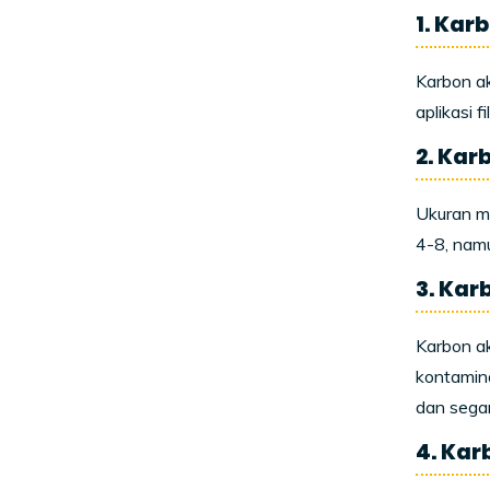
1. Kar
Karbon ak
aplikasi 
2. Kar
Ukuran me
4-8, namu
3. Kar
Karbon ak
kontamina
dan segar
4. Kar