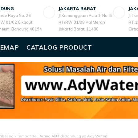
NDUNG
JAKARTA BARAT
JAK
ande Raya No. 26
Jl Kemanggisan Pulo 1, No. 6
Jl T
W 01/02 Cikadut
RT/RW 01/08 Pal Merah
RT.1
heum, Bandung 40194
Jakarta Barat, 11480
Cira
TEMAP
CATALOG PRODUCT
abelled
»
Tempat Beli Arang Aktif di Bandung ya Ady Water!