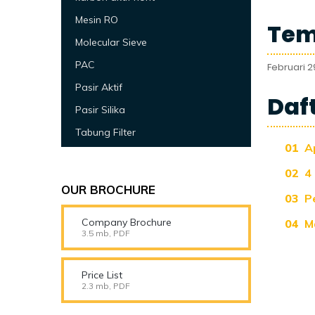
Mesin RO
Tem
Molecular Sieve
PAC
Februari 2
Pasir Aktif
Daft
Pasir Silika
Tabung Filter
A
4
OUR BROCHURE
P
Company Brochure
M
3.5 mb, PDF
Price List
2.3 mb, PDF