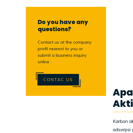
Do you have any
questions?
Contact us at the company
profil nearest to you or
submit a business inquiry
online
CONTAC US
Apa
Akti
Karbon ak
adsorpsi 