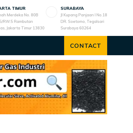
ARTA TIMUR
SURABAYA
anah Merdeka No. 80B
Jl Kupang Panjaan I No.18
5/RW.5 Rambutan
DR. Soetomo, Tegalsari
cas, Jakarta Timur 13830
Surabaya 60264
CONTACT