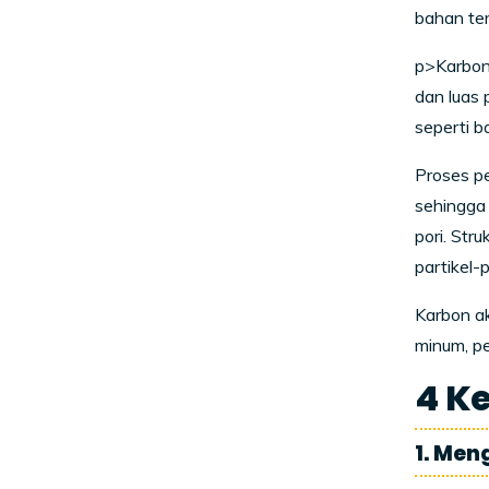
bahan ter
p>Karbon 
dan luas 
seperti ba
Proses pe
sehingga 
pori. Str
partikel-p
Karbon ak
minum, p
4 Ke
1. Men