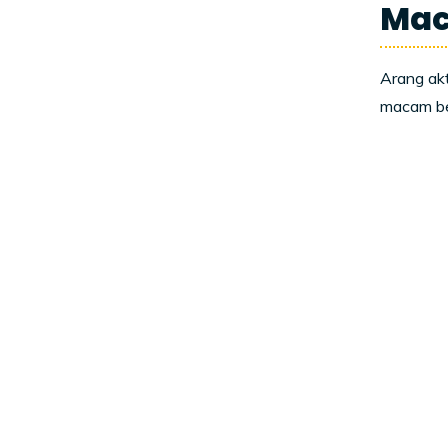
Mac
Arang akt
macam ben