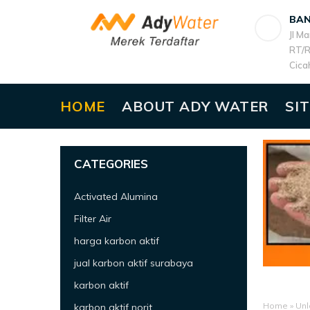
BA
Jl M
RT/R
Cica
HOME
ABOUT ADY WATER
SI
CATEGORIES
Activated Alumina
Filter Air
harga karbon aktif
jual karbon aktif surabaya
karbon aktif
Home
»
Unl
karbon aktif norit